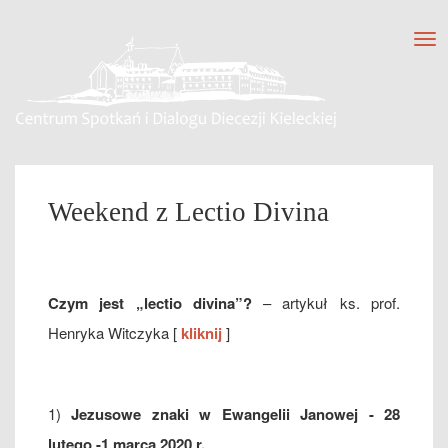
Tog
nav
Weekend z Lectio Divina
Czym jest „lectio divina”?
– artykuł ks. prof.
Henryka Witczyka [
kliknij
]
1)
Jezusowe znaki w Ewangelii Janowej - 28
lutego -1 marca 2020 r.