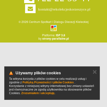
kontakt@rekolekcjeskorzeszyce.pl
© 2026 Centrum Spotkań i Dialogu Diecezji Kieleckiej
Platforma:
ISP 3.8
by
strony-parafialne.pl
✕
Używamy plików cookies
Ta witryna korzysta z plików cookies w celu realizacji usług i
zgodnie z
Polityką Prywatności i plików Cookies
.
Korzystanie z niniejszej witryny internetowej bez zmiany ustawień
jest równoznaczne ze zgodą użytkownika na stosowanie plików
Cookies.
Zrozumiałem i akceptuję.