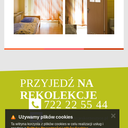
PRZYJEDŹ
NA
REKOLEKCJE
722 22 55 44
✕
Używamy plików cookies
kontakt@rekolekcjeskorzeszyce.pl
Ta witryna korzysta z plików cookies w celu realizacji usług i