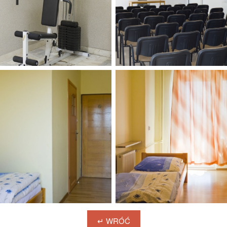
↵ WRÓĆ